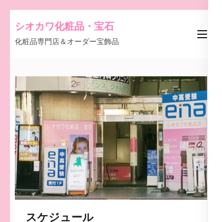
コ
シオカワ化粧品・宝石
ン
化粧品専門店＆オーダー宝飾品
テ
ン
ツ
へ
ス
キ
ッ
プ
(Enter
を
押
す)
スケジュール