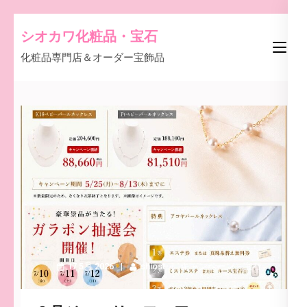
コ
シオカワ化粧品・宝石
ン
化粧品専門店＆オーダー宝飾品
テ
ン
ツ
へ
ス
キ
ッ
プ
(Enter
を
押
17 5月 2026
shiost
キャンペーン
、
宝石
す)