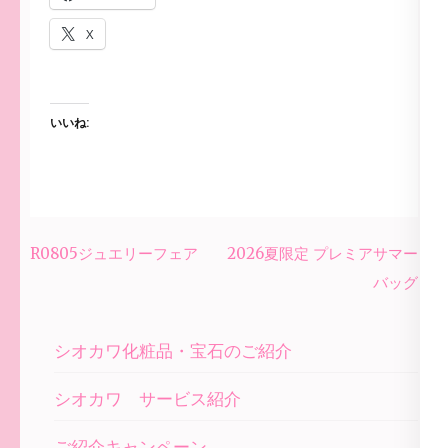
X
いいね:
投
R0805ジュエリーフェア
2026夏限定 プレミアサマー
稿
バッグ
ナ
ビ
シオカワ化粧品・宝石のご紹介
ゲ
ー
シオカワ サービス紹介
シ
ご紹介キャンペーン