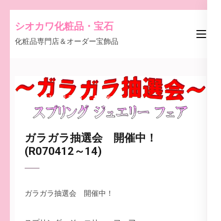
コ
シオカワ化粧品・宝石
ン
化粧品専門店＆オーダー宝飾品
テ
ン
ツ
へ
12 4月 2025
shiost
ス
キャンペーン
、
プレゼント
、
宝石
キ
ッ
ガラガラ抽選会 開催中！
プ
(R070412～14)
(Enter
を
押
ガラガラ抽選会 開催中！
す)