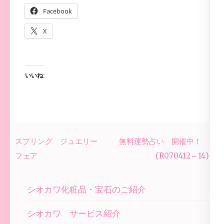
Facebook
X
いいね:
投
スプリング ジュエリー
無料運勢占い 開催中！
稿
フェア
(R070412～14)
ナ
ビ
シオカワ化粧品・宝石のご紹介
ゲ
ー
シオカワ サービス紹介