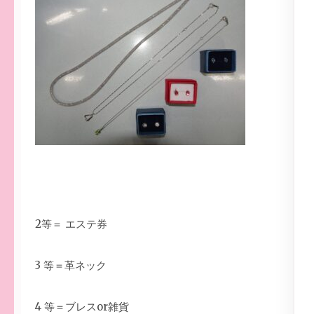
2等＝ エステ券
3 等＝革ネック
4 等＝ブレスor雑貨